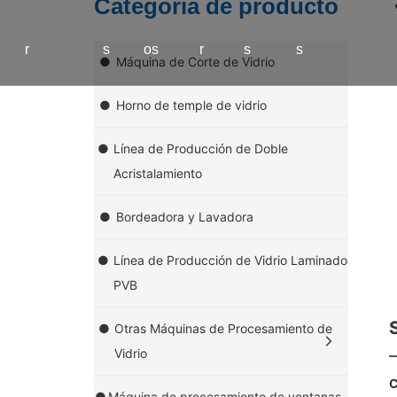
Categoria de producto
r
s
os
r
s
s
●
Máquina de Corte de Vidrio
●
Horno de temple de vidrio
●
Línea de Producción de Doble
Acristalamiento
●
Bordeadora y Lavadora
●
Línea de Producción de Vidrio Laminado
PVB
●
Otras Máquinas de Procesamiento de
Vidrio
C
●
Máquina de procesamiento de ventanas