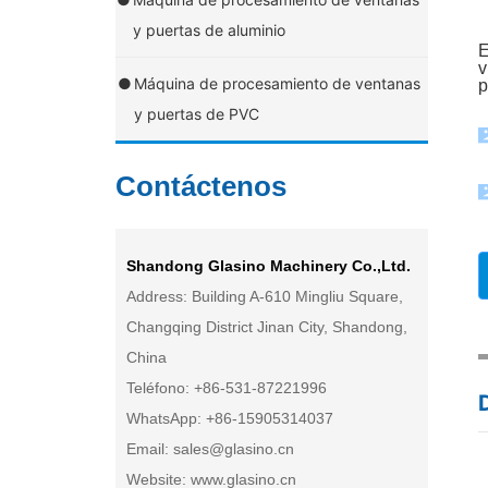
y puertas de aluminio
E
v
●
Máquina de procesamiento de ventanas
p
y puertas de PVC
Contáctenos
Shandong Glasino Machinery Co.,Ltd.
Address: Building A-610 Mingliu Square,
Changqing District Jinan City, Shandong,
China
Teléfono: +
86-531-87221996
WhatsApp:
+86-15905314037
Email:
sales@glasino.cn
Website:
www.glasino.cn