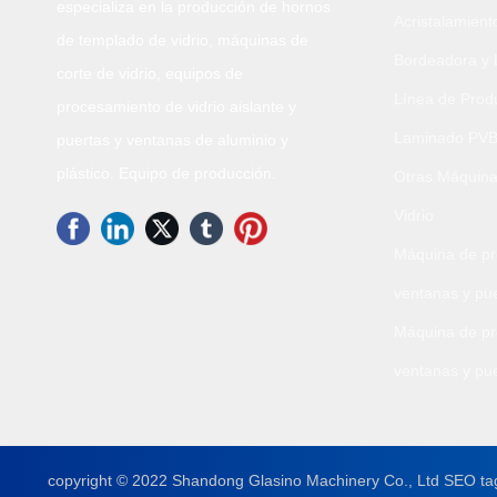
especializa en la producción de hornos
Acristalamient
de templado de vidrio, máquinas de
Bordeadora y 
corte de vidrio, equipos de
Línea de Produ
procesamiento de vidrio aislante y
Laminado PV
puertas y ventanas de aluminio y
plástico. Equipo de producción.
Otras Máquina
Vidrio
Máquina de p
ventanas y pue
Máquina de p
ventanas y pu
copyright © 2022 Shandong Glasino Machinery Co., Ltd SEO ta