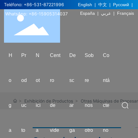
Teléfono: +
86-531-87221996
English
|
中文
|
Русский
|
España
|
عربي
|
Français
WhatsApp: +
86-
1
5905314037
H
Pr
N
Cent
De
Sob
Co
o
od
ot
ro
sc
re
ntá
Exhibición de Productos
Otras Máquinas de Procesam
g
uc
ici
de
ar
nos
cte
a
to
a
vide
ga
otro
no