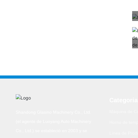
Categoria
Máquina de Co
Shandong Glasino Machinery Co., Ltd.
(el agente de Luoyang Auto Machinery
Horno de templ
Co., Ltd.) se estableció en 2003 y se
Línea de Prod